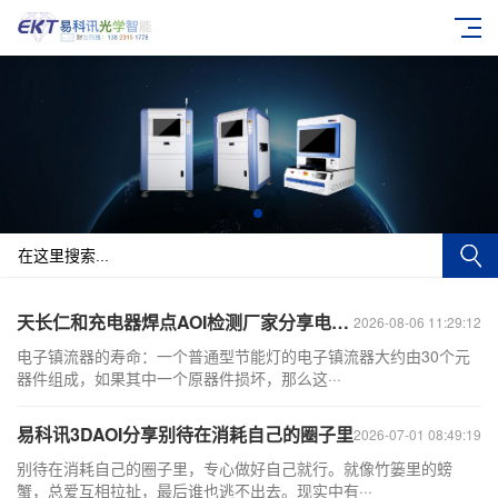
天长仁和充电器焊点AOI检测厂家分享电子镇流器
2026-08-06 11:29:12
电子镇流器的寿命：一个普通型节能灯的电子镇流器大约由30个元
器件组成，如果其中一个原器件损坏，那么这···
易科讯3DAOI分享别待在消耗自己的圈子里
2026-07-01 08:49:19
别待在消耗自己的圈子里，专心做好自己就行。就像竹篓里的螃
蟹，总爱互相拉扯，最后谁也逃不出去。现实中有···