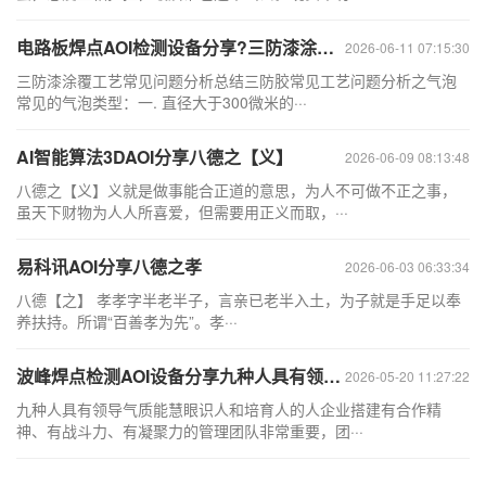
电路板焊点AOI检测设备分享?三防漆涂覆工艺常见问题分析总结
2026-06-11 07:15:30
三防漆涂覆工艺常见问题分析总结三防胶常见工艺问题分析之气泡
常见的气泡类型：一. 直径大于300微米的···
AI智能算法3DAOI分享八德之【义】
2026-06-09 08:13:48
八德之【义】义就是做事能合正道的意思，为人不可做不正之事，
虽天下财物为人人所喜爱，但需要用正义而取，···
易科讯AOI分享八德之孝
2026-06-03 06:33:34
八德【之】 孝孝字半老半子，言亲已老半入土，为子就是手足以奉
养扶持。所谓“百善孝为先”。孝···
波峰焊点检测AOI设备分享九种人具有领导气质之能慧眼识人和培育人的人
2026-05-20 11:27:22
九种人具有领导气质能慧眼识人和培育人的人企业搭建有合作精
神、有战斗力、有凝聚力的管理团队非常重要，团···