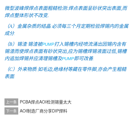
微型波峰焊焊点表面粗糙检测
:
焊点表面呈砂状突出表面,而
焊点整体形状不改变
.
（A）金属杂质的结晶
必须每三个月定期检验焊锡内的金属
:
成分
.
（B）锡渣
锡渣被
打入锡槽内经喷流涌出因锡内含有
:
PUMP
锡渣而使焊点表面有砂状突出,应为锡槽焊锡液面过低,锡槽
内追加焊锡并应清理锡槽及
即可改善
PUMP
.
（C）外来物质
如毛边,绝缘材等藏在零件脚,亦会产生粗糙
:
表面
.
PCBA焊点AOI检测锡量太大
上一条
AOI制造厂商分享DIP焊料
下一条